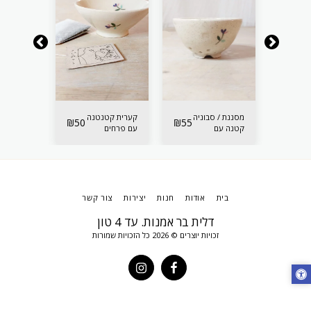
מסננת / סבוניה
קערית קטנטנה
קערית סג
₪
50
₪
55
₪
65
קטנה עם
עם פרחים
מיני
פרחים 2
בית
אודות
חנות
יצירות
צור קשר
דלית בר אמנות. עד 4 טון
זכויות יוצרים © 2026 כל הזכויות שמורות