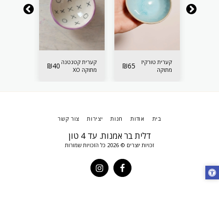
קערית טורקיז
קערית קטנטנה
קערית פס
₪
40
₪
65
₪
40
מתוקה
מתוקה XO
קטנה
בית
אודות
חנות
יצירות
צור קשר
דלית בר אמנות. עד 4 טון
זכויות יוצרים © 2026 כל הזכויות שמורות