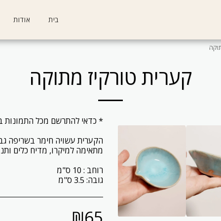
בית
אודות
תוקה
קערית טורקיז מתוקה
גובה: 3.5 ס"מ
₪
65