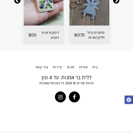
מלאכית ברזל
דיסקית זוגית
מלאכית בר
₪
50
₪
370
₪
370
תליון (עם או
געגוע
תליון (תליו
בלי פעמונים)
עם/ בלי
פעמונים)
בית
אודות
חנות
יצירות
צור קשר
דלית בר אמנות. עד 4 טון
זכויות יוצרים © 2026 כל הזכויות שמורות