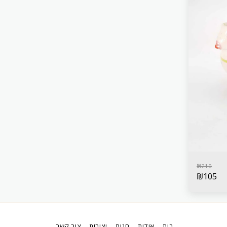
₪
210
₪
105
בית
אודות
חנות
יצירות
צור קשר