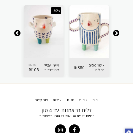
-50%
-50%
210
₪
אישון פסים
210
₪
אישון עציץ
אישון עציץ
₪
380
₪
105
₪
105
כחולים
קטן לבבות
קטן לבבות
לאיחסון
סגולים
תכלת
בית
אודות
חנות
יצירות
צור קשר
דלית בר אמנות. עד 4 טון
זכויות יוצרים © 2026 כל הזכויות שמורות