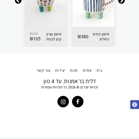
210
₪
אישון פסים
210
₪
אישון עציץ
אישון עציץ
₪
380
₪
105
₪
105
כחולים
קטן לבבות
קטן לבבות
לאיחסון
סגולים
תכלת
בית
אודות
חנות
יצירות
צור קשר
דלית בר אמנות. עד 4 טון
זכויות יוצרים © 2026 כל הזכויות שמורות