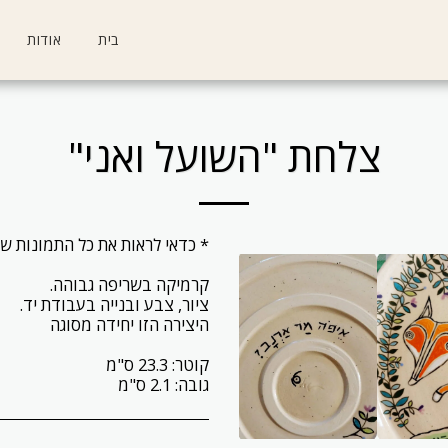
בית
אודות
צלחת "השועל ואני"
גובה: 2.1 ס"מ