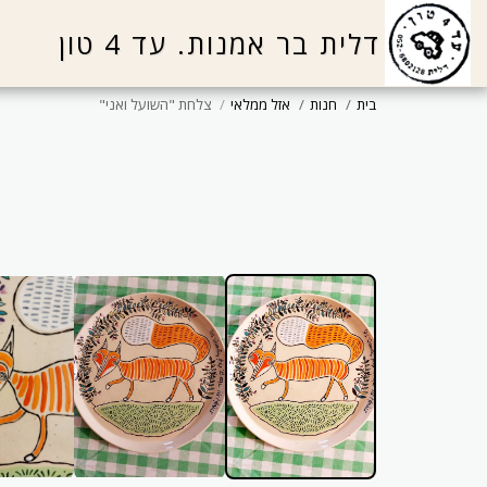
דלית בר אמנות. עד 4 טון
בית
חנות
אזל ממלאי
צלחת "השועל ואני"
נרכשה