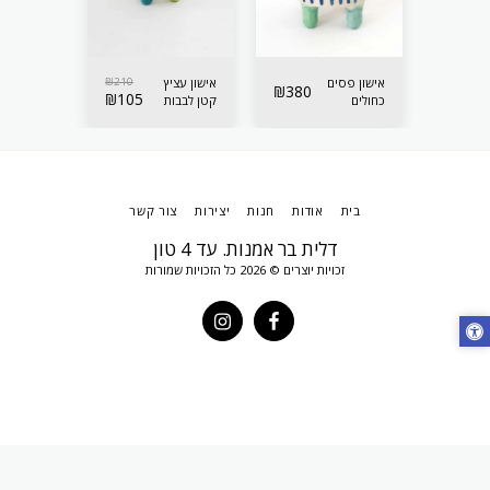
210
₪
אישון פסים
210
₪
אישון עציץ
אישון עציץ
₪
380
₪
105
₪
105
כחולים
קטן לבבות
קטן לבבות
לאיחסון
סגולים
תכלת
בית
אודות
חנות
יצירות
צור קשר
דלית בר אמנות. עד 4 טון
זכויות יוצרים © 2026 כל הזכויות שמורות