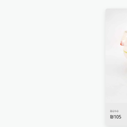
₪
210
₪
105