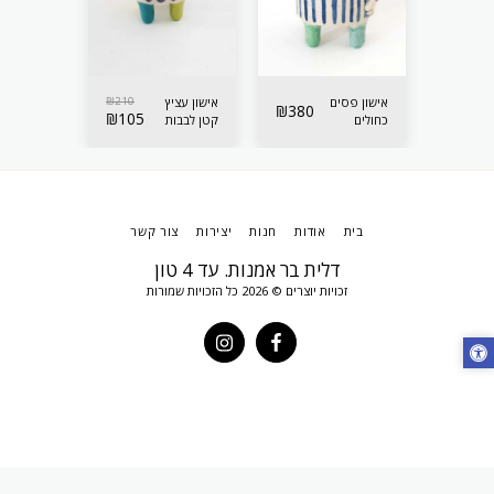
210
₪
אישון פסים
210
₪
אישון עציץ
אישון עציץ
₪
380
₪
105
₪
105
כחולים
קטן לבבות
קטן לבבות
לאיחסון
סגולים
תכלת
בית
אודות
חנות
יצירות
צור קשר
דלית בר אמנות. עד 4 טון
זכויות יוצרים © 2026 כל הזכויות שמורות