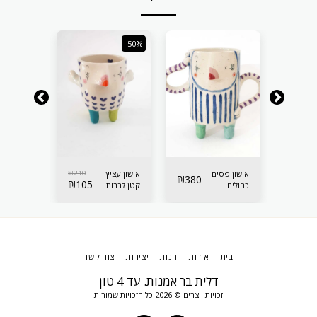
-50%
-50%
210
₪
אישון פסים
210
₪
אישון עציץ
אישון עציץ
₪
380
₪
105
₪
105
כחולים
קטן לבבות
קטן לבבות
לאיחסון
סגולים
תכלת
בית
אודות
חנות
יצירות
צור קשר
דלית בר אמנות. עד 4 טון
זכויות יוצרים © 2026 כל הזכויות שמורות