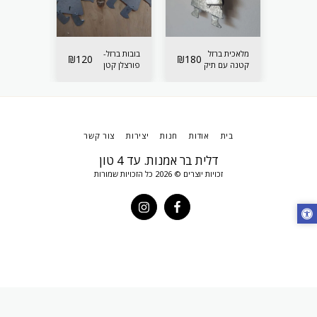
מלאכית ברזל
בובות ברזל-
בובות ברזל
₪
120
₪
180
₪
150
קטנה עם תיק
פורצלן קטן
פורצלן בינ
בית
אודות
חנות
יצירות
צור קשר
דלית בר אמנות. עד 4 טון
זכויות יוצרים © 2026 כל הזכויות שמורות