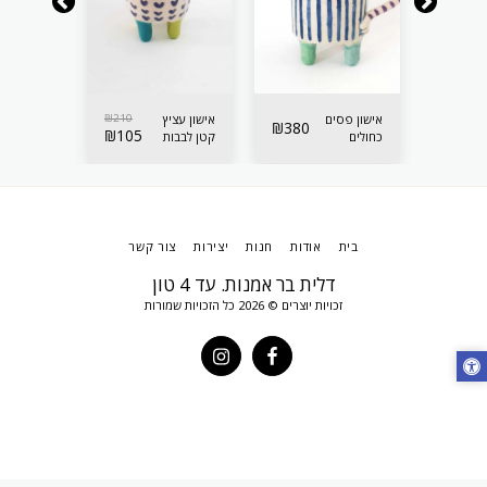
210
₪
אישון פסים
210
₪
אישון עציץ
אישון עציץ
₪
380
₪
105
₪
105
כחולים
קטן לבבות
קטן לבבות
לאיחסון
סגולים
תכלת
בית
אודות
חנות
יצירות
צור קשר
דלית בר אמנות. עד 4 טון
זכויות יוצרים © 2026 כל הזכויות שמורות