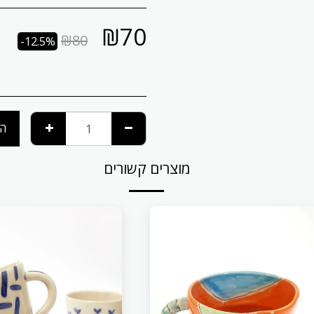
₪
70
₪
80
-12.5%
הו
מוצרים קשורים