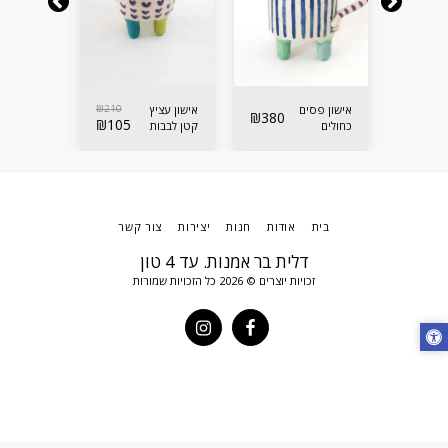
210
₪
אישון פסים
210
₪
אישון עציץ
אישון עציץ
₪
380
₪
105
₪
105
כחולים
קטן לבבות
קטן לבבות
לאיחסון
סגולים
תכלת
בית
אודות
חנות
יצירות
צור קשר
דלית בר אמנות. עד 4 טון
זכויות יוצרים © 2026 כל הזכויות שמורות