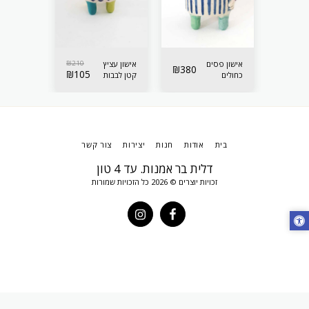
210
₪
אישון פסים
210
₪
אישון עציץ
אישון עציץ
₪
380
₪
105
₪
105
כחולים
קטן לבבות
קטן לבבות
לאיחסון
סגולים
תכלת
בית
אודות
חנות
יצירות
צור קשר
דלית בר אמנות. עד 4 טון
זכויות יוצרים © 2026 כל הזכויות שמורות