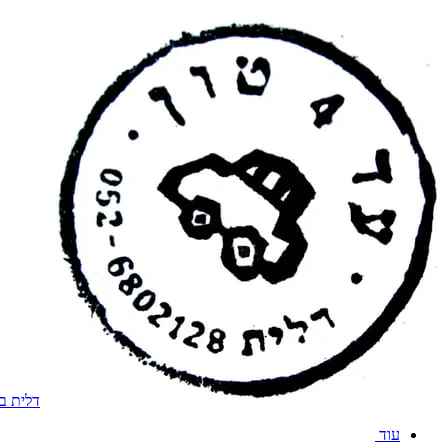
דלית בר 
עוד